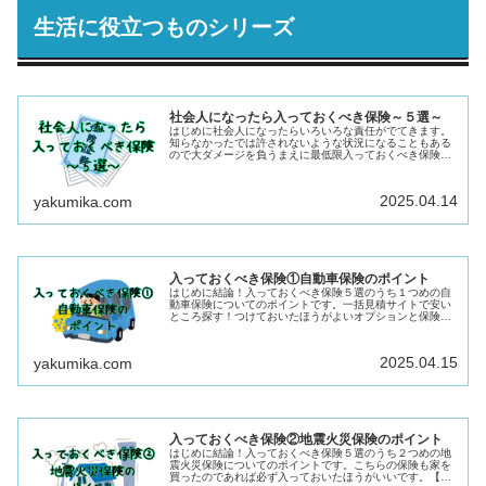
生活に役立つものシリーズ
社会人になったら入っておくべき保険～５選～
はじめに社会人になったらいろいろな責任がでてきます。
知らなかったでは許されないような状況になることもある
ので大ダメージを負うまえに最低限入っておくべき保険に
ついて記載しておきます。
MafRakutenWidgetParam=function...
2025.04.14
yakumika.com
入っておくべき保険①自動車保険のポイント
はじめに結論！入っておくべき保険５選のうち１つめの自
動車保険についてのポイントです。一括見積サイトで安い
ところ探す！つけておいたほうがよいオプションと保険料
を下げるために軽くしてもよいオプションについてやおす
すめの保険会社、私の保険会社の切...
2025.04.15
yakumika.com
入っておくべき保険②地震火災保険のポイント
はじめに結論！入っておくべき保険５選のうち２つめの地
震火災保険についてのポイントです。こちらの保険も家を
買ったのであれば必ず入っておいたほうがいいです。【結