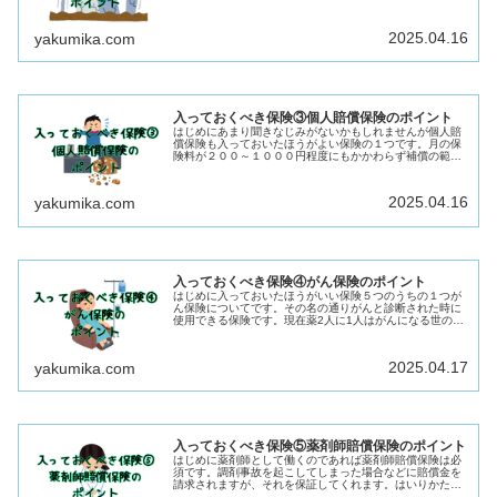
論】比較サイトを使用して費用を安いところを探す！不要
な補償をはずす！つけておくべき補...
2025.04.16
yakumika.com
入っておくべき保険③個人賠償保険のポイント
はじめにあまり聞きなじみがないかもしれませんが個人賠
償保険も入っておいたほうがよい保険の１つです。月の保
険料が２００～１０００円程度にもかかわらず補償の範囲
がびっくりするほど広いです。どんな保険？どんな保険か
一言でいうと「日常生活で起こして...
2025.04.16
yakumika.com
入っておくべき保険④がん保険のポイント
はじめに入っておいたほうがいい保険５つのうちの１つが
ん保険についてです。その名の通りがんと診断された時に
使用できる保険です。現在薬2人に1人はがんになる世の中
なのでがん保険を使用する可能性は薬50％です。いくつか
のタイプがあるので記載してお...
2025.04.17
yakumika.com
入っておくべき保険⑤薬剤師賠償保険のポイント
はじめに薬剤師として働くのであれば薬剤師賠償保険は必
須です。調剤事故を起こしてしまった場合などに賠償金を
請求されますが、それを保証してくれます。はいりかた薬
剤師賠償保険に個人で入る薬局として薬剤師賠償保険に入