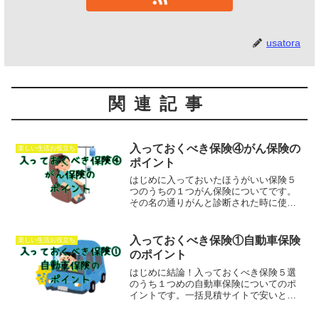
usatora
関連記事
入っておくべき保険④がん保険の
楽しい生活お役立ち
ポイント
はじめに入っておいたほうがいい保険５
つのうちの１つがん保険についてです。
その名の通りがんと診断された時に使用
できる保険です。現在薬2人に1人はがん
になる世の中なのでがん保険を使用する
可能性は薬50％です。いくつかのタイプ
入っておくべき保険①自動車保険
楽しい生活お役立ち
があるので記載してお...
のポイント
はじめに結論！入っておくべき保険５選
のうち１つめの自動車保険についてのポ
イントです。一括見積サイトで安いとこ
ろ探す！つけておいたほうがよいオプシ
ョンと保険料を下げるために軽くしても