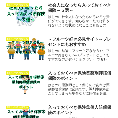
よいオプションについてやおすすめの保
社会人になったら入っておくべき
楽しい生活お役立ち
険会社、私の保険会社の切...
保険～５選～
はじめに社会人になったらいろいろな責
任がでてきます。知らなかったでは許さ
れないような状況になることもあるので
大ダメージを負うまえに最低限入ってお
くべき保険について記載しておきます。
MafRakutenWidgetParam=function...
～フルーツ好き必見サイト～プレ
楽しい生活お役立ち
ゼントにもおすすめ
はじめに結論！フルーツ好きな方や、フ
ルーツ好きな方へのプレゼントとしてお
すすめなのが食べチョク フルーツセレク
トです。産地直送の旬なフルーツが毎月
届きます。両親へ３か月コースをプレゼ
ントしたことがあるのですがとても喜ん
入っておくべき保険⑤薬剤師賠償
楽しい生活お役立ち
でもらえました。もちろ...
保険のポイント
はじめに薬剤師として働くのであれば薬
剤師賠償保険は必須です。調剤事故を起
こしてしまった場合などに賠償金を請求
されますが、それを保証してくれます。
はいりかた薬剤師賠償保険に個人で入る
薬局として薬剤師賠償保険に入るおすす
入っておくべき保険③個人賠償保
楽しい生活お役立ち
め個人で入る場合は年額2...
険のポイント