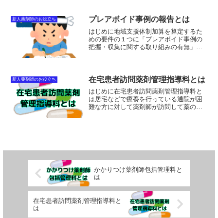
れる【夜間・休日等加算（40点）】とは
別のものなので注意です。よく間違えら
れる【夜間・休日等加算】についての説
プレアボイド事例の報告とは
新人薬剤師のお役立ち
明はこちら→【夜間・...
はじめに地域支援体制加算を算定するた
めの要件の１つに「プレアボイド事例の
把握・収集に関する取り組みの有無」を
「有」にして直近１年以内に都道府県に
報告していることというのがあります。
そこでこの記事ではあまり聞きなじみの
ないプレアボイド事例の報...
在宅患者訪問薬剤管理指導料とは
新人薬剤師のお役立ち
はじめに在宅患者訪問薬剤管理指導料と
は居宅などで療養を行っている通院が困
難な方に対して薬剤師が訪問して薬の管
理や服薬指導を行ったときに算定できる
点数のことです。点数の種類在宅患者訪
問薬剤管理指導料は同じ建物内にいる患
者数や服薬指導の方法によ...
かかりつけ薬剤師包括管理料と
は
在宅患者訪問薬剤管理指導料と
は