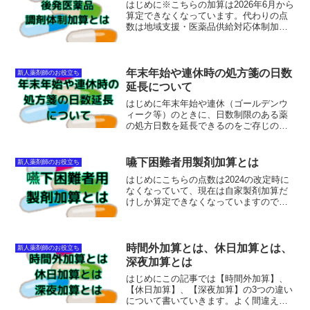
はじめに※こちらの加算は2026年6月から
算定できなくなっています。代わりの点
数は地域支援・医薬品供給対応体制加算
です。後発医薬品調剤体制加算とは薬を
後発品（ジェネリック）へ変更した率が
高いほど高い点数を算定することができ
る加算のことです。...
年末年始や連休時の処方箋の日数
新人薬剤師のお役立ち
延長について
はじめに年末年始や連休（ゴールデンウ
ィーク等）のときに、日数制限のある薬
の処方日数を延長できるのをご存じの方
も多いと思います。では問題です。30日
制限の薬を35日に延長することはできる
でしょうか？↓答えは「できない！」で
嚥下困難者用製剤加算とは
新人薬剤師のお役立ち
す。この記事では、日...
はじめにこちらの点数は2024の改定時に
なくなっていて、現在は自家製剤加算だ
けしか算定できなくなっていますので注
意してください。嚥下困難者用製剤加算
（80点）は嚥下障害などがあって、その
ままの剤型ではうまく飲みこめないとき
に錠剤を粉砕したり...
時間外加算とは、休日加算とは、
新人薬剤師のお役立ち
深夜加算とは
はじめにこの記事では【時間外加算】、
【休日加算】、【深夜加算】の3つの違い
について書いていきます。よく間違えら