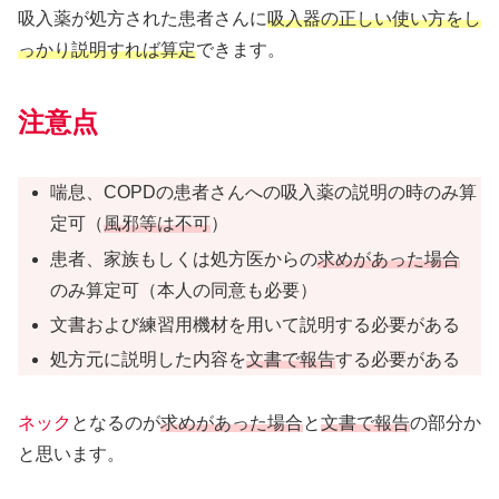
吸入薬が処方された患者さんに
吸入器の正しい使い方をし
っかり説明すれば算定
できます。
注意点
喘息、COPDの患者さんへの吸入薬の説明の時のみ算
定可（
風邪等は不可
）
患者、家族もしくは処方医からの
求めがあった場合
のみ算定可（本人の同意も必要）
文書および練習用機材を用いて説明する必要がある
処方元に説明した内容を
文書で報告
する必要がある
ネック
となるのが
求めがあった場合
と
文書で報告
の部分か
と思います。