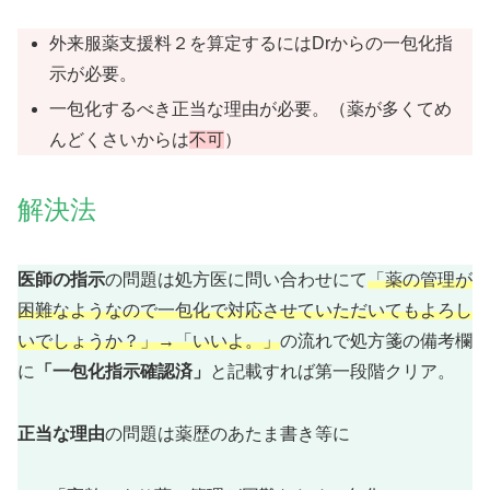
外来服薬支援料２を算定するにはDrからの一包化指
示が必要。
一包化するべき正当な理由が必要。（薬が多くてめ
んどくさいからは
不可
）
解決法
医師の指示
の問題は処方医に問い合わせにて
「薬の管理が
困難なようなので一包化で対応させていただいてもよろし
いでしょうか？」→「いいよ。」
の流れで処方箋の備考欄
に
「一包化指示確認済」
と記載すれば第一段階クリア。
正当な理由
の問題は薬歴のあたま書き等に