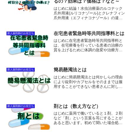
るの？効果は？価格は？など～
はじめに結論！水虫治療薬のルコナック
爪外用液(ルリコナゾール)とクレナフィン
爪外用液（エフィナコナゾール）の違い
をまとめてみました。１本あたりの使用
できる日数が違う爪への浸透度が違う価
格が違う先端の形状が違うです。それぞ
在宅患者緊急時等共同指導料とは
新人薬剤師のお役立ち
れのメーカーに202...
はじめに在宅患者緊急時等共同指導料と
は、在宅療養を行っている患者の治療の
質を上げるために体調の急変や治療方針
の大きな変更があった時などに医師の求
めにより、医療関係職種をあつめてカン
ファレンスを行い、そこに薬剤師として
参加し、その結果をふまえ...
簡易懸濁法とは
新人薬剤師のお役立ち
はじめに簡易懸濁法とは何かしらの理由
により錠剤やカプセルをそのままでは服
用することができない患者さんに対して
行う方法の１つです。単に錠剤を粉砕し
たり、カプセルをはずして中身を取り出
す脱カプよりもメリットが多いです。簡
易懸濁法のやり方薬を投与...
剤とは（数え方など）
新人薬剤師のお役立ち
はじめに薬局で働いていると１剤、２剤
など「剤」という言葉を耳にすることが
あると思います。初めて聞いた場合処方
されている薬の数のことと思ってしまう