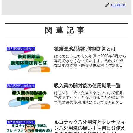
usatora
関連記事
後発医薬品調剤体制加算とは
新人薬剤師のお役立ち
はじめに※こちらの加算は2026年6月から
算定できなくなっています。代わりの点
数は地域支援・医薬品供給対応体制加算
です。後発医薬品調剤体制加算とは薬を
後発品（ジェネリック）へ変更した率が
高いほど高い点数を算定することができ
る加算のことです。...
吸入薬の開封後の使用期限一覧
新人薬剤師のお役立ち
はじめに「余った吸入薬はいつまで使用
できますか？」と聞かれることが多いの
で開封後の使用期限についてまとめてみ
ました。情報はそれぞれの製薬メーカー
に確認しました。（確認日２０２５年４
月）rakuten_affiliateId="0ea6206...
ルコナック爪外用液とクレナフィ
新人薬剤師のお役立ち
ン爪外用液の違い！～何日分使え