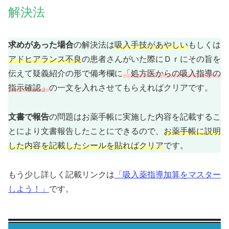
解決法
求めがあった場合
の解決法は
吸入手技があやしい
もしくは
アドヒアランス不良
の患者さんがいた際にＤｒにその旨を
伝えて疑義紹介の形で備考欄に
「処方医からの吸入指導の
指示確認」
の一文を入れさせてもらえればクリアです。
文書で報告
の問題はお薬手帳に実施した内容を記載するこ
とにより文書報告したことにできるので、
お薬手帳に説明
した内容を記載したシールを貼ればクリア
です。
もう少し詳しく記載リンクは
「吸入薬指導加算をマスター
しよう！」
です。