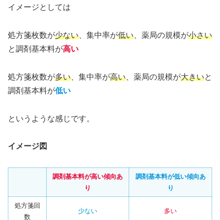
イメージとしては
処方箋枚数が
少ない
、集中率が
低い
、薬局の規模が
小さい
と調剤基本料が
高い
処方箋枚数が
多い
、集中率が
高い
、薬局の規模が
大きい
と
調剤基本料が
低い
というような感じです。
イメージ図
調剤基本料が高い傾向あ
調剤基本料が低い傾向あ
り
り
処方箋回
少ない
多い
数