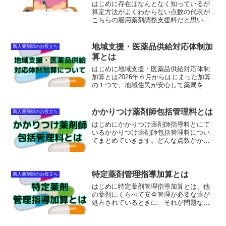
はじめに存在はなんとなく知っているが
算定方法がよくわからない点数の代表が
こちらの服用薬剤調整支援料だと思いま
す。半分ぐらいの方は「たくさん薬服用
している患者さんの減薬をDrに申し入れ
て、薬を減らせれば算定できるって感じ
地域支援・医薬品供給対応体制加
新人薬剤師のお役立ち
かな？処方提案みたいな...
算とは
はじめに地域支援・医薬品供給対応体制
加算とは2026年６月からはじまった加算
の１つで、地域住民が安心して薬局を利
用できるよう、地域医療を支える体制を
整えている薬局を評価する加算です。イ
メージとしては今まであった後発医薬品
かかりつけ薬剤師包括管理料とは
新人薬剤師のお役立ち
調剤体制加算と地域支...
はじめにかかりつけ薬剤師指導料とにて
いるかかりつけ薬剤師包括管理料につい
てまとめていきます。どんな点数かかり
つけ薬剤師包括管理料とは医科のほうで
「地域包括診療加算」か「認知症地域包
括診療加算」か「地域包括診療料」か
「認知症地域包括診療料」の...
特定薬剤管理指導加算とは
新人薬剤師のお役立ち
はじめに特定薬剤管理指導加算とは、他
の薬剤にくらべて安全管理が必要な薬が
処方されているときに、それが問題なく
使用できているかをしっかりとチェック
し、指導したときにとれる加算です。特