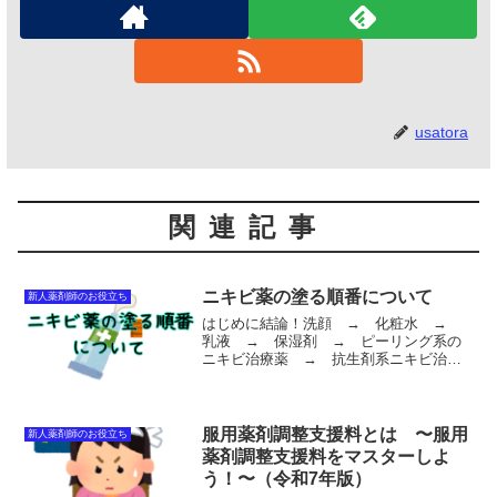
usatora
関連記事
ニキビ薬の塗る順番について
新人薬剤師のお役立ち
はじめに結論！洗顔 → 化粧水 →
乳液 → 保湿剤 → ピーリング系の
ニキビ治療薬 → 抗生剤系ニキビ治療
薬 → 少し乾かす → 日焼け止め
→ メイクの順番がおすすめです。
rakuten_affiliateId="0ea62065.34...
服用薬剤調整支援料とは 〜服用
新人薬剤師のお役立ち
薬剤調整支援料をマスターしよ
う！〜（令和7年版）