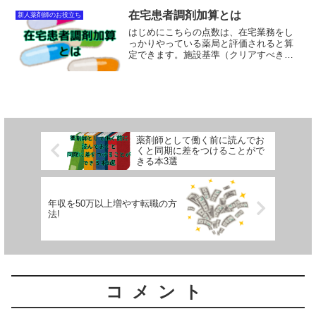
定薬剤管理指導加算1と特定薬剤管理指導
加算2があり、1と2の...
在宅患者調剤加算とは
新人薬剤師のお役立ち
はじめにこちらの点数は、在宅業務をし
っかりやっている薬局と評価されると算
定できます。施設基準（クリアすべき条
件）と届け出（厚生局）により処方箋受
付1回ごとに15点算定できます。施設基準
（クリアすべき条件）1～8までをクリア
して厚生局に届け出...
薬剤師として働く前に読んでお
くと同期に差をつけることがで
きる本3選
年収を50万以上増やす転職の方
法!
コメント