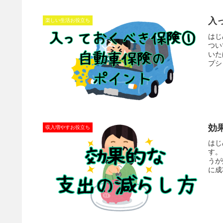
入
楽しい生活お役立ち
はじ
つい
いた
プシ
効
収入増やすお役立ち
はじ
す。
うが
に成