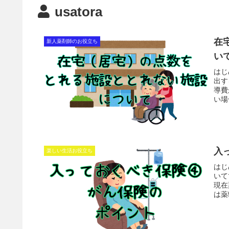
usatora
在
新人薬剤師のお役立ち
い
はじ
出す
導費
い場
入
楽しい生活お役立ち
はじ
いて
現在
は薬