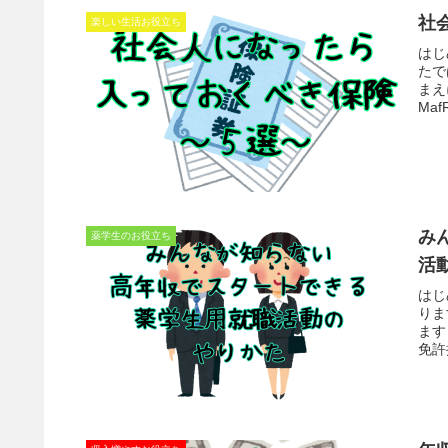
社
楽しい生活お役立ち
はじ
たで
まえ
MafR
み
薬学生のお役立ち
活
はじ
りま
ます
免許