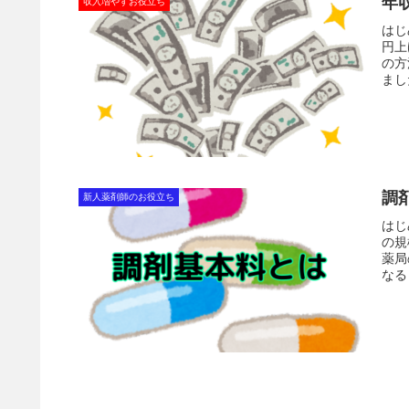
年
収入増やすお役立ち
はじ
円上
の方
まし
調
新人薬剤師のお役立ち
はじ
の規
薬局
なる