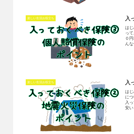
入
楽しい生活お役立ち
はじ
って
０円
んな
入
楽しい生活お役立ち
はじ
につ
入っ
安い