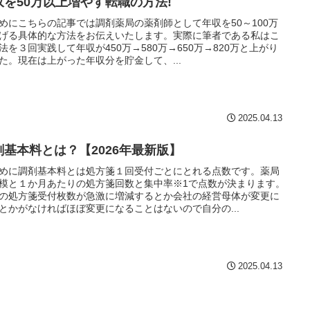
収を50万以上増やす転職の方法!
めにこちらの記事では調剤薬局の薬剤師として年収を50～100万
げる具体的な方法をお伝えいたします。実際に筆者である私はこ
法を３回実践して年収が450万→580万→650万→820万と上がり
た。現在は上がった年収分を貯金して、...
2025.04.13
剤基本料とは？【2026年最新版】
めに調剤基本料とは処方箋１回受付ごとにとれる点数です。薬局
模と１か月あたりの処方箋回数と集中率※1で点数が決まります。
の処方箋受付枚数が急激に増減するとか会社の経営母体が変更に
とかがなければほぼ変更になることはないので自分の...
2025.04.13